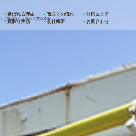
in
/home/kawashoji/truck-kaitori.jp/public_html/wp-content/them
選ばれる理由
買取りの流れ
対応エリア
ンプ買取ならトラック買取業者
買取り実績
会社概要
お問合わせ