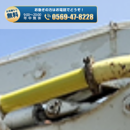
es/truck-kaitori/header.php
on line
50