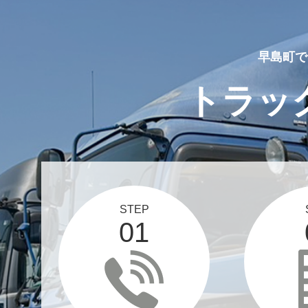
早島町で
トラッ
STEP
01