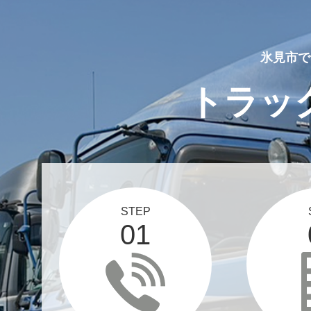
氷見市で
トラッ
STEP
01