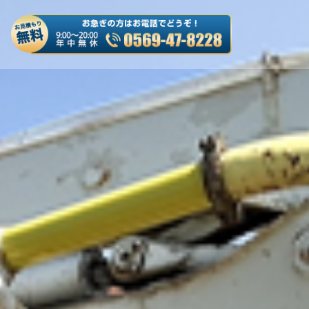
es/truck-kaitori/header.php
on line
50