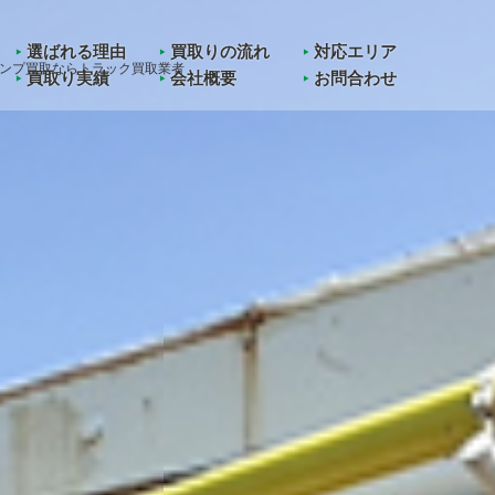
in
/home/kawashoji/truck-kaitori.jp/public_html/wp-content/them
選ばれる理由
買取りの流れ
対応エリア
ンプ買取ならトラック買取業者
買取り実績
会社概要
お問合わせ