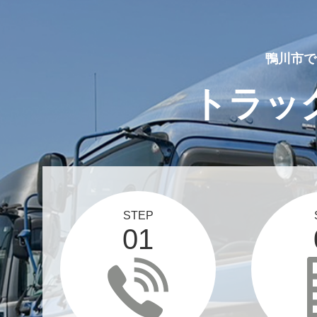
鴨川市で
トラッ
STEP
01