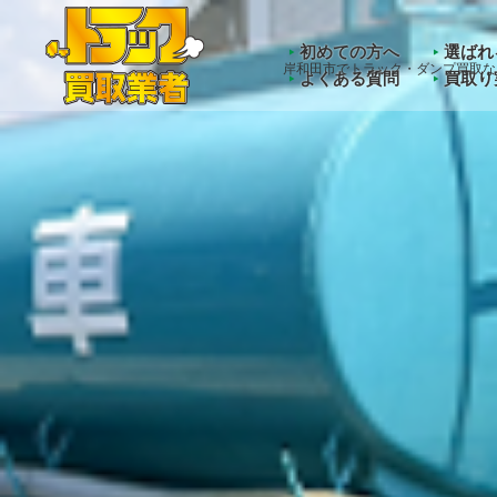
Warning
: Undefined array key "HTTP_ACCEPT_LANGUAGE" 
初めての方へ
選ばれ
岸和田市でトラック・ダンプ買取な
よくある質問
買取り