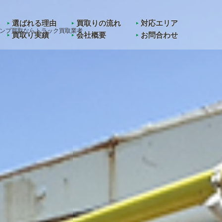
in
/home/kawashoji/truck-kaitori.jp/public_html/wp-content/them
選ばれる理由
買取りの流れ
対応エリア
ンプ買取ならトラック買取業者
買取り実績
会社概要
お問合わせ