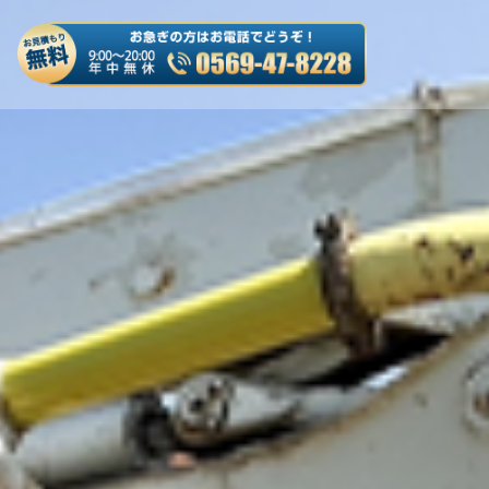
es/truck-kaitori/header.php
on line
50