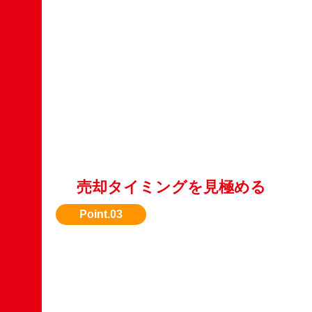
売却タイミングを見極める
繁忙期（春〜夏）は需要が高く、査定額も上が
トップ建機は年中高額買取。