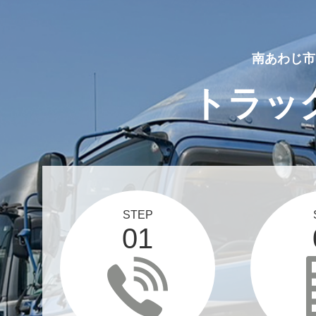
南あわじ市
トラッ
STEP
01