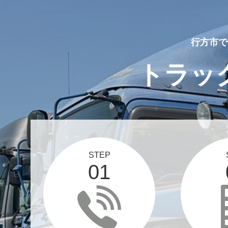
行方市で
トラッ
STEP
01