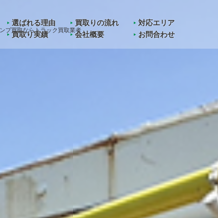
in
/home/kawashoji/truck-kaitori.jp/public_html/wp-content/them
選ばれる理由
買取りの流れ
対応エリア
ンプ買取ならトラック買取業者
買取り実績
会社概要
お問合わせ