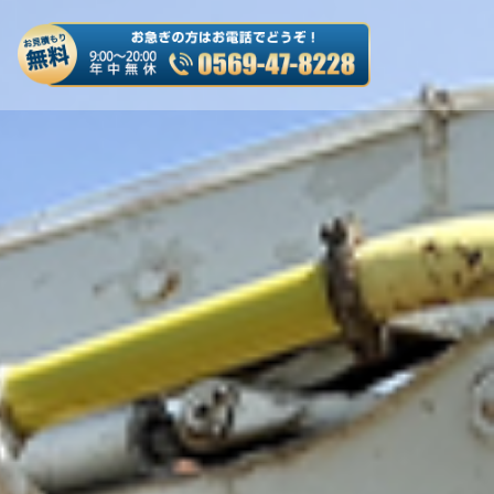
es/truck-kaitori/header.php
on line
50