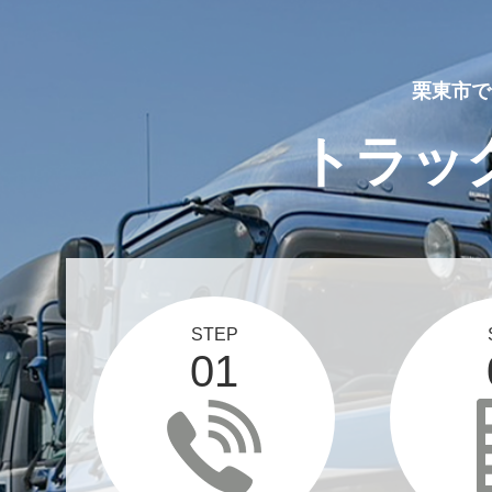
栗東市で
トラッ
STEP
01