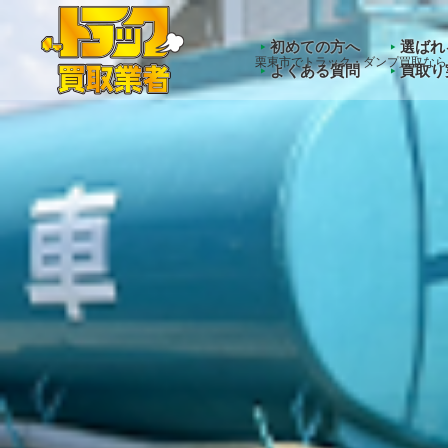
Warning
: Undefined array key "HTTP_ACCEPT_LANGUAGE" 
初めての方へ
選ばれ
栗東市でトラック・ダンプ買取なら
よくある質問
買取り