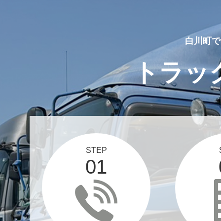
白川町で
トラッ
STEP
01