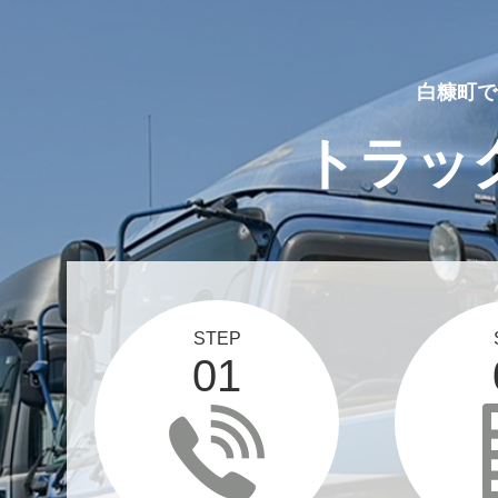
白糠町で
トラッ
STEP
01