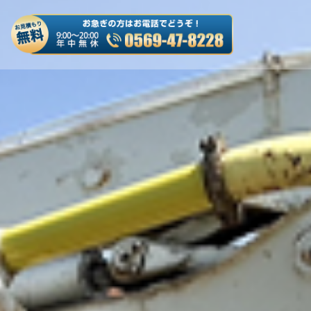
es/truck-kaitori/header.php
on line
50