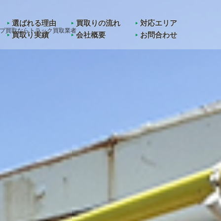
in
/home/kawashoji/truck-kaitori.jp/public_html/wp-content/them
選ばれる理由
買取りの流れ
対応エリア
プ買取ならトラック買取業者
買取り実績
会社概要
お問合わせ