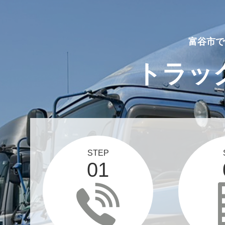
富谷市で
トラッ
STEP
01