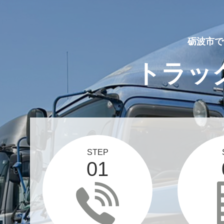
砺波市で
トラッ
STEP
01