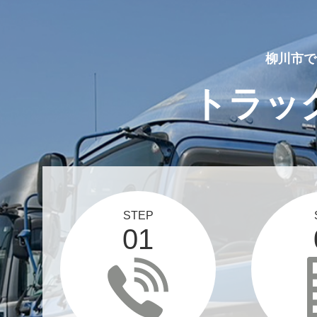
柳川市で
トラッ
STEP
01