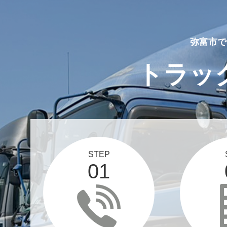
弥富市で
トラッ
STEP
01