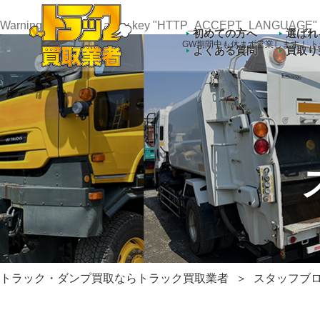
Warning
: Undefined array key "HTTP_ACCEPT_LANGUAGE" 
初めての方へ
選ばれ
GW期間中も休まず営業します！ 
よくある質問
買取り
トラック・ダンプ買取ならトラック買取業者
スタッフブ