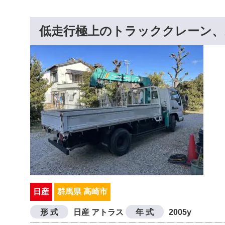
低走行極上のトラッククレーン、
日産
群馬県 高崎市
形 式
日産 アトラス
年 式
2005y