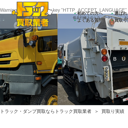
Warning
: Undefined array key "HTTP_ACCEPT_LANGUAGE" 
初めての方へ
選ばれ
低走行極上のトラッククレーン、お
よくある質問
買取り
B
トラック・ダンプ買取ならトラック買取業者
買取り実績